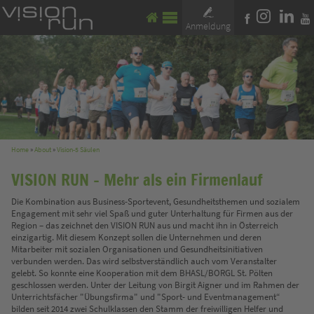
Anmeldung
Home
»
About
»
Vision-5 Säulen
VISION RUN - Mehr als ein Firmenlauf
Die Kombination aus Business-Sportevent, Gesundheitsthemen und sozialem
Engagement mit sehr viel Spaß und guter Unterhaltung für Firmen aus der
Region – das zeichnet den VISION RUN aus und macht ihn in Österreich
einzigartig. Mit diesem Konzept sollen die Unternehmen und deren
Mitarbeiter mit sozialen Organisationen und Gesundheitsinitiativen
verbunden werden. Das wird selbstverständlich auch vom Veranstalter
gelebt. So konnte eine Kooperation mit dem BHASL/BORGL St. Pölten
geschlossen werden. Unter der Leitung von Birgit Aigner und im Rahmen der
Unterrichtsfächer "Übungsfirma" und "Sport- und Eventmanagement“
bilden seit 2014 zwei Schulklassen den Stamm der freiwilligen Helfer und