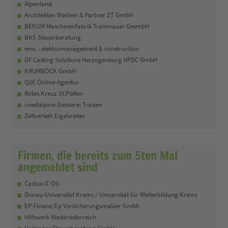
Alpenland
Architekten Wallner & Partner ZT GmbH
BEKUM Maschinenfabrik Traismauer GesmbH
BKS Steuerberatung
emc - elektromanagement & construction
GF Casting Solutions Herzogenburg HPDC GmbH
KRUMBÖCK GmbH
Q2E Online-Agentur
Rotes Kreuz St.Pölten
voestalpine Giesserei Traisen
Zeltverleih Eigelsreiter
Firmen, die bereits zum 5ten Mal
angemeldet sind
Castus-iT OG
Donau-Universität Krems / Universität für Weiterbildung Krems
EP-Finanz/Ep Versicherungsmakler Gmbh
Hilfswerk Niederösterreich
Holzinger Steuerberatung GmbH