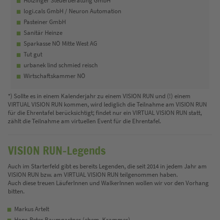
logi.cals GmbH / Neuron Automation
Pasteiner GmbH
Sanitär Heinze
Sparkasse NÖ Mitte West AG
Tut gut
urbanek lind schmied reisch
Wirtschaftskammer NÖ
*) Sollte es in einem Kalenderjahr zu einem VISION RUN und (!) einem
VIRTUAL VISION RUN kommen, wird lediglich die Teilnahme am VISION RUN
für die Ehrentafel berücksichtigt; findet nur ein VIRTUAL VISION RUN statt,
zählt die Teilnahme am virtuellen Event für die Ehrentafel.
VISION RUN-Legends
Auch im Starterfeld gibt es bereits Legenden, die seit 2014 in jedem Jahr am
VISION RUN bzw. am VIRTUAL VISION RUN teilgenommen haben.
Auch diese treuen LäuferInnen und WalkerInnen wollen wir vor den Vorhang
bitten.
Markus Artelt
Hans-Peter Baumgartner (ehem. Krammer)