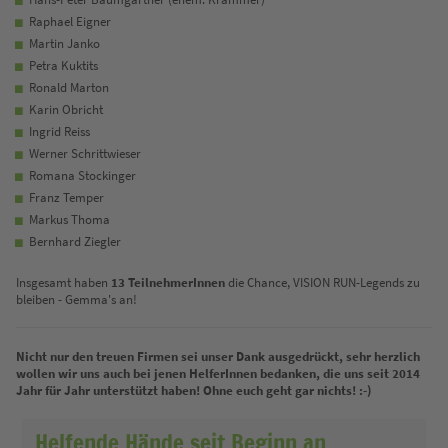
Raphael Eigner
Martin Janko
Petra Kuktits
Ronald Marton
Karin Obricht
Ingrid Reiss
Werner Schrittwieser
Romana Stockinger
Franz Temper
Markus Thoma
Bernhard Ziegler
Insgesamt haben
13 TeilnehmerInnen
die Chance, VISION RUN-Legends zu
bleiben - Gemma's an!
Nicht nur den treuen Firmen sei unser Dank ausgedrückt, sehr herzlich
wollen wir uns auch bei jenen HelferInnen bedanken, die uns seit 2014
Jahr für Jahr unterstützt haben! Ohne euch geht gar nichts! :-)
Helfende Hände seit Beginn an