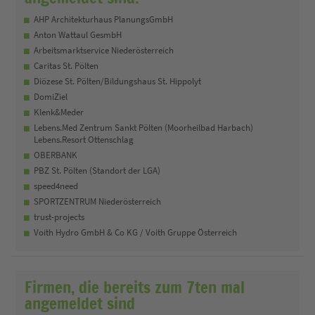
AHP Architekturhaus PlanungsGmbH
Anton Wattaul GesmbH
Arbeitsmarktservice Niederösterreich
Caritas St. Pölten
Diözese St. Pölten/Bildungshaus St. Hippolyt
DomiZiel
Klenk&Meder
Lebens.Med Zentrum Sankt Pölten (Moorheilbad Harbach)
Lebens.Resort Ottenschlag
OBERBANK
PBZ St. Pölten (Standort der LGA)
speed4need
SPORTZENTRUM Niederösterreich
trust-projects
Voith Hydro GmbH & Co KG / Voith Gruppe Österreich
Firmen, die bereits zum 7ten mal
angemeldet sind