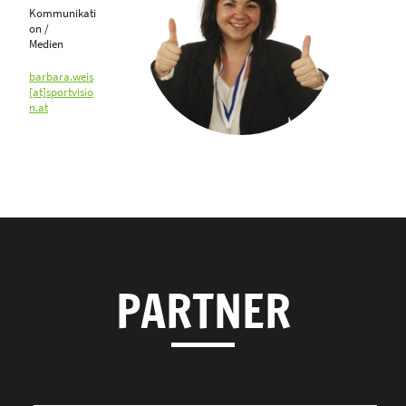
Kommunikati
on /
Medien
barbara.weis
[at]sportvisio
n.at
PARTNER