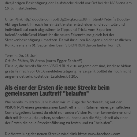
diesjährigen Besichtigung der Laufstrecke direkt vor Ort bei der NV Arena am
16. Juni stattfinden.
Unter <link http: doodle.com poll dg2bvqkeqrzx88ih _blank>Peter´s Doodle-
Abfrage könnt ihr euch für ein Zeitfenster entscheiden und euch tolle und
individuell auf euch abgestimmte Tipps und Tricks vom Experten
holen!Anschließend könnt ihr die neuen Erkenntnisse gleich bei der
Streckenbesichtigung umsetzen. Damit ihr euren Kollegen und der restlichen
Konkurrenz am 01. September beim VISION RUN davon laufen könnt:).
Termin: Do. 16. Juni
Ort: St. Pölten, NV Arena (vorm Egger Fantreff)
Für alle, die bereits für den VISION RUN 2016 angemeldet sind, ist diese Aktion
gratis (einfach vor Ort Anmeldebestätigung herzeigen). Solltet ihr noch nicht
angemeldet sein, kostet der Laufcheck € 20,-.
Als einer der Ersten die neue Strecke beim
gemeinsamen Lauftreff "belaufen"
Wie bereits im letzten Jahr bieten wir im Zuge der Vorbereitung auf den
VISION RUN einen gemeinsamen Lauftreff an. Im Rahmen eines gemütlichen
Come togethers kannst du nicht nur andere Vision Runner kennenlernen und
dich mit ihnen austauschen, sondern du hast auch die Möglichkeit als einer
der Ersten die neue Streckenführung zu testen und zu "belaufen".
Die Vorstellung der neuen Strecke wird <link https: www.facebook.com