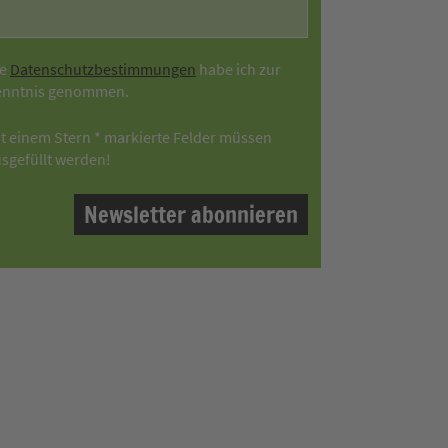
ie
Datenschutzbestimmungen
habe ich zur
enntnis genommen.
t einem Stern * markierte Felder müssen
sgefüllt werden!