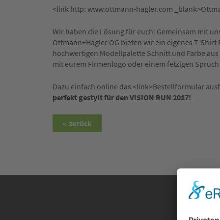
<link http: www.ottmann-hagler.com _blank>Ottm
Wir haben die Lösung für euch: Gemeinsam mit u
Ottmann+Hagler OG bieten wir ein eigenes T-Shirt B
hochwertigen Modellpalette Schnitt und Farbe aus u
mit eurem Firmenlogo oder einem fetzigen Spruch
Dazu einfach online das <link>Bestellformular ausf
perfekt gestylt für den VISION RUN 2017!
zurück