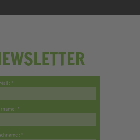
NEWSLETTER
Mail : *
rname : *
chname : *