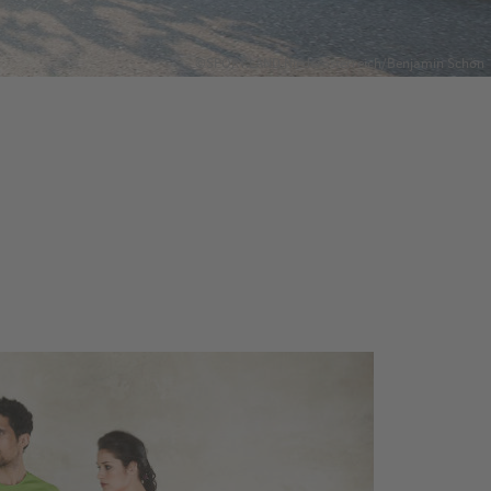
©SPORT.LAND.Niederösterreich/Benjamin Schön