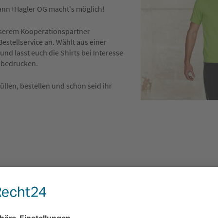
ann+Hagler OG macht's möglich!
nserem Kooperationspartner
estellservice an. Wählt aus einer
nd lasst euch die Shirts bei Interesse
 bedrucken.
üllen, bestellen und schon seid ihr