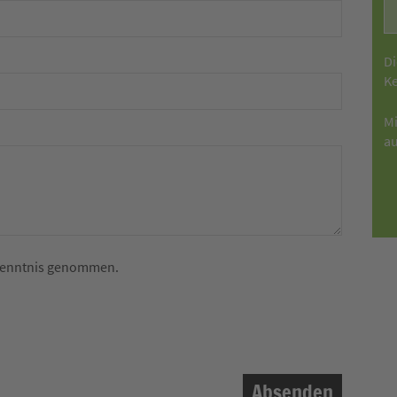
D
K
Mi
au
Kenntnis genommen.